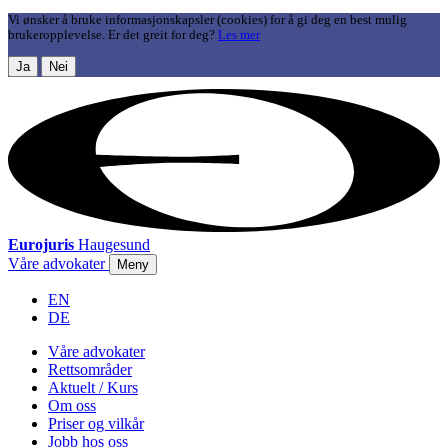
Vi ønsker å bruke informasjonskapsler (cookies) for å gi deg en best mulig
brukeropplevelse. Er det greit for deg?
Les mer
Ja
Nei
Eurojuris
Haugesund
Våre advokater
Meny
EN
DE
Våre advokater
Rettsområder
Aktuelt / Kurs
Om oss
Priser og vilkår
Jobb hos oss