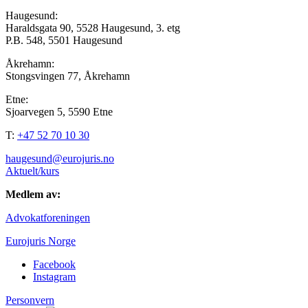
Haugesund:
Haraldsgata 90, 5528 Haugesund, 3. etg
P.B. 548, 5501 Haugesund
Åkrehamn:
Stongsvingen 77, Åkrehamn
Etne:
Sjoarvegen 5, 5590 Etne
T:
+47 52 70 10 30
haugesund@eurojuris.no
Aktuelt/kurs
Medlem av:
Advokatforeningen
Eurojuris Norge
Facebook
Instagram
Personvern