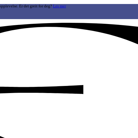
opplevelse. Er det greit for deg?
Les mer