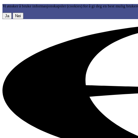
Vi ønsker å bruke informasjonskapsler (cookies) for å gi deg en best mulig bruker
Ja
Nei