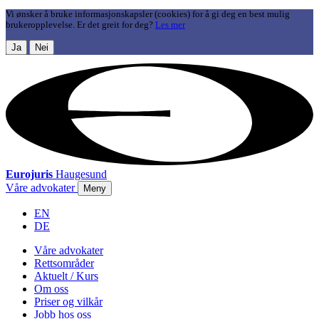
Vi ønsker å bruke informasjonskapsler (cookies) for å gi deg en best mulig
brukeropplevelse. Er det greit for deg?
Les mer
Ja
Nei
Eurojuris
Haugesund
Våre advokater
Meny
EN
DE
Våre advokater
Rettsområder
Aktuelt / Kurs
Om oss
Priser og vilkår
Jobb hos oss