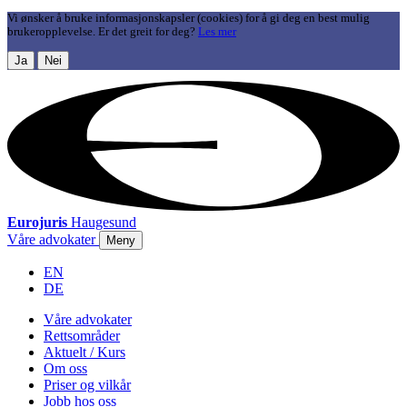
Vi ønsker å bruke informasjonskapsler (cookies) for å gi deg en best mulig
brukeropplevelse. Er det greit for deg?
Les mer
Ja
Nei
Eurojuris
Haugesund
Våre advokater
Meny
EN
DE
Våre advokater
Rettsområder
Aktuelt / Kurs
Om oss
Priser og vilkår
Jobb hos oss