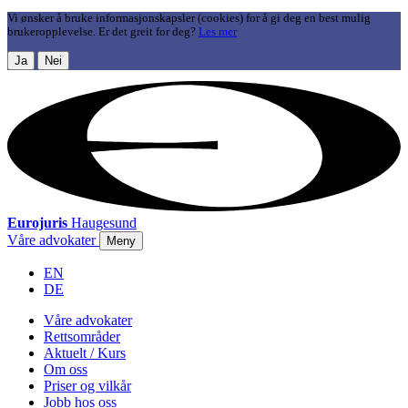
Vi ønsker å bruke informasjonskapsler (cookies) for å gi deg en best mulig
brukeropplevelse. Er det greit for deg?
Les mer
Ja
Nei
Eurojuris
Haugesund
Våre advokater
Meny
EN
DE
Våre advokater
Rettsområder
Aktuelt / Kurs
Om oss
Priser og vilkår
Jobb hos oss