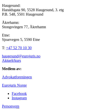
Haugesund:
Haraldsgata 90, 5528 Haugesund, 3. etg
P.B. 548, 5501 Haugesund
Åkrehamn:
Stongsvingen 77, Åkrehamn
Etne:
Sjoarvegen 5, 5590 Etne
T:
+47 52 70 10 30
haugesund@eurojuris.no
Aktuelt/kurs
Medlem av:
Advokatforeningen
Eurojuris Norge
Facebook
Instagram
Personvern