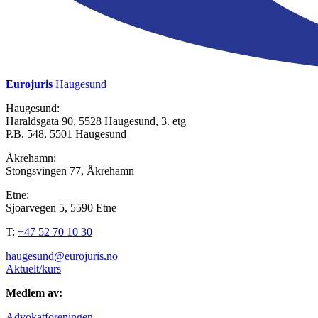
Eurojuris
Haugesund
Haugesund:
Haraldsgata 90, 5528 Haugesund, 3. etg
P.B. 548, 5501 Haugesund
Åkrehamn:
Stongsvingen 77, Åkrehamn
Etne:
Sjoarvegen 5, 5590 Etne
T:
+47 52 70 10 30
haugesund@eurojuris.no
Aktuelt/kurs
Medlem av:
Advokatforeningen