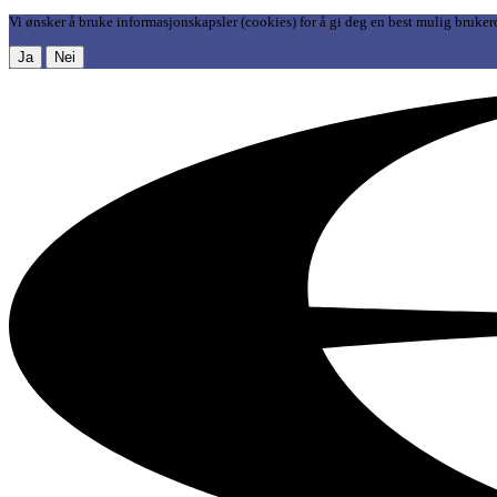
Vi ønsker å bruke informasjonskapsler (cookies) for å gi deg en best mulig bruker
Ja
Nei