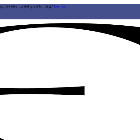
opplevelse. Er det greit for deg?
Les mer