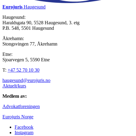
Eurojuris
Haugesund
Haugesund:
Haraldsgata 90, 5528 Haugesund, 3. etg
P.B. 548, 5501 Haugesund
Åkrehamn:
Stongsvingen 77, Åkrehamn
Etne:
Sjoarvegen 5, 5590 Etne
T:
+47 52 70 10 30
haugesund@eurojuris.no
Aktuelt/kurs
Medlem av:
Advokatforeningen
Eurojuris Norge
Facebook
Instagram