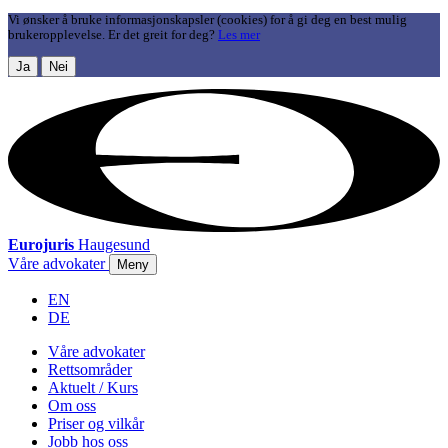
Vi ønsker å bruke informasjonskapsler (cookies) for å gi deg en best mulig
brukeropplevelse. Er det greit for deg?
Les mer
Ja
Nei
Eurojuris
Haugesund
Våre advokater
Meny
EN
DE
Våre advokater
Rettsområder
Aktuelt / Kurs
Om oss
Priser og vilkår
Jobb hos oss