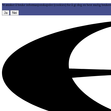
Vi ønsker å bruke informasjonskapsler (cookies) for å gi deg en best mulig bruker
Ja
Nei