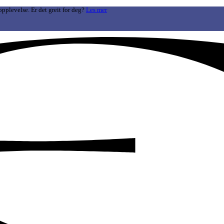
opplevelse. Er det greit for deg?
Les mer