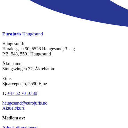
Eurojuris
Haugesund
Haugesund:
Haraldsgata 90, 5528 Haugesund, 3. etg
P.B. 548, 5501 Haugesund
Åkrehamn:
Stongsvingen 77, Åkrehamn
Etne:
Sjoarvegen 5, 5590 Etne
T:
+47 52 70 10 30
haugesund@eurojuris.no
Aktuelt/kurs
Medlem av:
Advokatforeningen