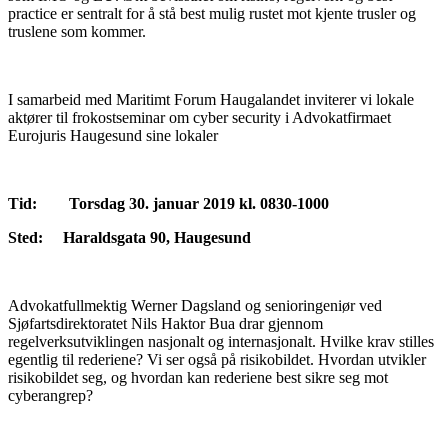
practice er sentralt for å stå best mulig rustet mot kjente trusler og
truslene som kommer.
I samarbeid med Maritimt Forum Haugalandet inviterer vi lokale
aktører til frokostseminar om cyber security i Advokatfirmaet
Eurojuris Haugesund sine lokaler
Tid: Torsdag 30. januar 2019 kl. 0830-1000
Sted: Haraldsgata 90, Haugesund
Advokatfullmektig Werner Dagsland og senioringeniør ved
Sjøfartsdirektoratet Nils Haktor Bua drar gjennom
regelverksutviklingen nasjonalt og internasjonalt. Hvilke krav stilles
egentlig til rederiene? Vi ser også på risikobildet. Hvordan utvikler
risikobildet seg, og hvordan kan rederiene best sikre seg mot
cyberangrep?