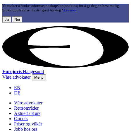
Vi ønsker å bruke informasjonskapsler (cookies) for å gi deg en best mulig
brukeropplevelse. Er det greit for deg?
Les mer
Ja
Nei
Eurojuris
Haugesund
Våre advokater
Meny
EN
DE
Våre advokater
Rettsområder
Aktuelt / Kurs
Om oss
Priser og vilkår
Jobb hos oss