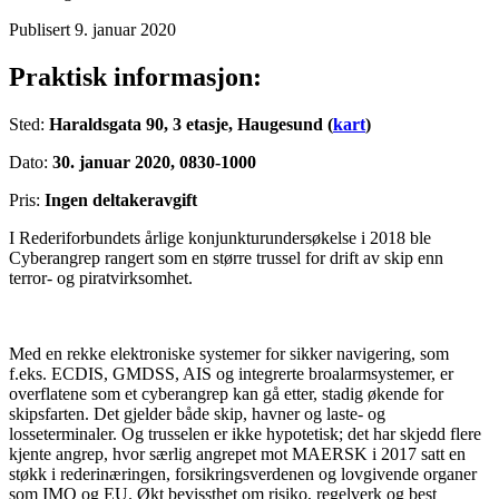
Publisert 9. januar 2020
Praktisk informasjon:
Sted:
Haraldsgata 90, 3 etasje, Haugesund (
kart
)
Dato:
30. januar 2020, 0830-1000
Pris:
Ingen deltakeravgift
I Rederiforbundets årlige konjunkturundersøkelse i 2018 ble
Cyberangrep rangert som en større trussel for drift av skip enn
terror- og piratvirksomhet.
Med en rekke elektroniske systemer for sikker navigering, som
f.eks. ECDIS, GMDSS, AIS og integrerte broalarmsystemer, er
overflatene som et cyberangrep kan gå etter, stadig økende for
skipsfarten. Det gjelder både skip, havner og laste- og
losseterminaler. Og trusselen er ikke hypotetisk; det har skjedd flere
kjente angrep, hvor særlig angrepet mot MAERSK i 2017 satt en
støkk i rederinæringen, forsikringsverdenen og lovgivende organer
som IMO og EU. Økt bevissthet om risiko, regelverk og best