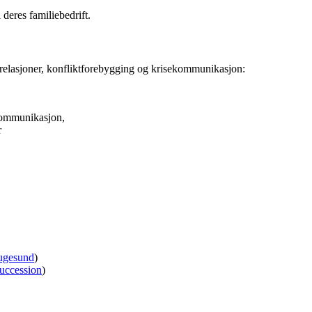
deres familiebedrift.
erelasjoner, konfliktforebygging og krisekommunikasjon:
kommunikasjon,
r
ugesund
)
uccession
)