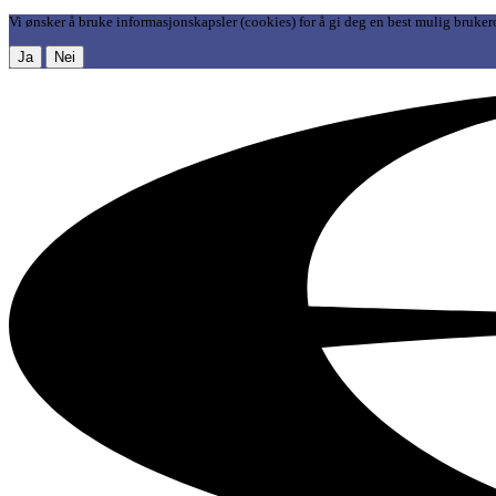
Vi ønsker å bruke informasjonskapsler (cookies) for å gi deg en best mulig bruker
Ja
Nei