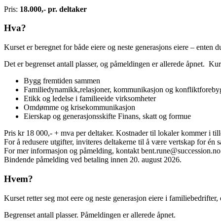
Pris:
18.000,- pr. deltaker
Hva?
Kurset er beregnet for både eiere og neste generasjons eiere – enten d
Det er begrenset antall plasser, og påmeldingen er allerede åpnet. Kur
Bygg fremtiden sammen
Familiedynamikk,relasjoner, kommunikasjon og konfliktforeby
Etikk og ledelse i familieeide virksomheter
Omdømme og krisekommunikasjon
Eierskap og generasjonsskifte Finans, skatt og formue
Pris kr 18 000,- + mva per deltaker. Kostnader til lokaler kommer i til
For å redusere utgifter, inviteres deltakerne til å være vertskap for én 
For mer informasjon og påmelding, kontakt bent.rune@succession.no
Bindende påmelding ved betaling innen 20. august 2026.
Hvem?
Kurset retter seg mot eere og neste generasjon eiere i familiebedrifte
Begrenset antall plasser. Påmeldingen er allerede åpnet.