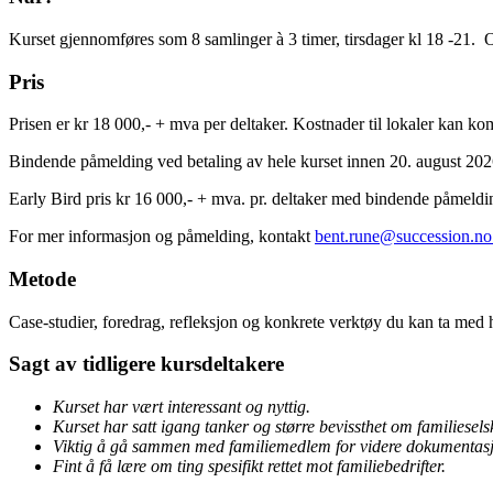
Kurset gjennomføres som 8 samlinger à 3 timer, tirsdager kl 18 -21. O
Pris
Prisen er kr 18 000,- + mva per deltaker. Kostnader til lokaler kan kom
Bindende påmelding ved betaling av hele kurset innen 20. august 202
Early Bird pris kr 16 000,- + mva. pr. deltaker med bindende påmeldin
For mer informasjon og påmelding, kontakt
bent.rune@succession.no
Metode
Case-studier, foredrag, refleksjon og konkrete verktøy du kan ta med 
Sagt av tidligere kursdeltakere
Kurset har vært interessant og nyttig.
Kurset har satt igang tanker og større bevissthet om familiesels
Viktig å gå sammen med familiemedlem for videre dokumentasjo
Fint å få lære om ting spesifikt rettet mot familiebedrifter.