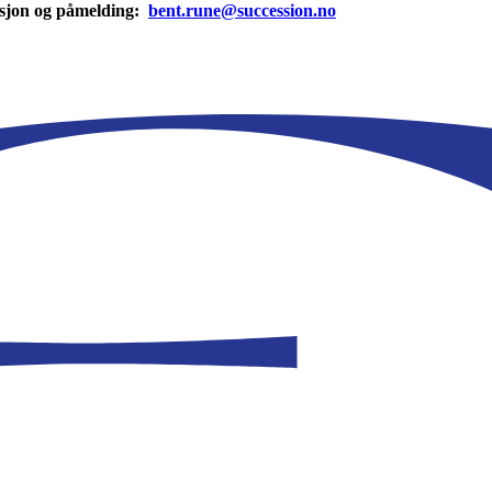
sjon og påmelding:
bent.rune@succession.no