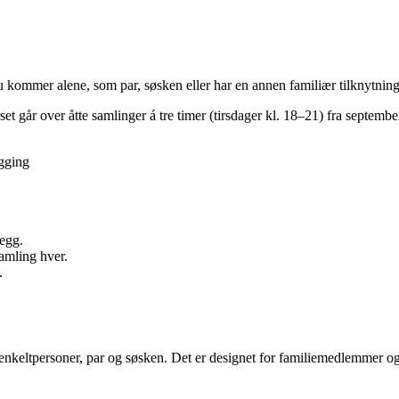
u kommer alene, som par, søsken eller har en annen familiær tilknytning 
set går over åtte samlinger á tre timer (tirsdager kl. 18–21) fra septem
gging
legg.
samling hver.
.
r, enkeltpersoner, par og søsken. Det er designet for familiemedlemmer o