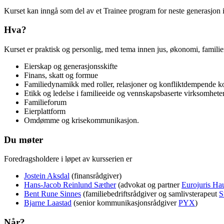
Kurset kan inngå som del av et Trainee program for neste generasjon i 
Hva?
Kurset er praktisk og personlig, med tema innen jus, økonomi, famili
Eierskap og generasjonsskifte
Finans, skatt og formue
Familiedynamikk med roller, relasjoner og konfliktdempende 
Etikk og ledelse i familieeide og vennskapsbaserte virksomhete
Familieforum
Eierplattform
Omdømme og krisekommunikasjon.
Du møter
Foredragsholdere i løpet av kursserien er
Jostein Aksdal
(finansrådgiver)
Hans-Jacob Reinlund Sæther
(advokat og partner
Eurojuris Ha
Bent Rune Sinnes
(familiebedriftsrådgiver og samlivsterapeut
S
Bjarne Laastad
(senior kommunikasjonsrådgiver
PYX
)
Når?