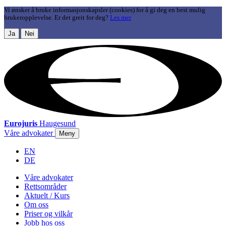
Vi ønsker å bruke informasjonskapsler (cookies) for å gi deg en best mulig
brukeropplevelse. Er det greit for deg?
Les mer
Ja
Nei
Eurojuris
Haugesund
Våre advokater
Meny
EN
DE
Våre advokater
Rettsområder
Aktuelt / Kurs
Om oss
Priser og vilkår
Jobb hos oss