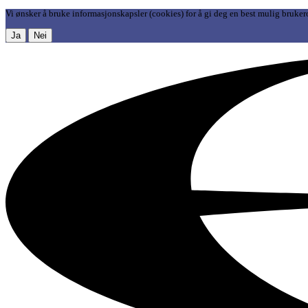
Vi ønsker å bruke informasjonskapsler (cookies) for å gi deg en best mulig bruker
Ja
Nei