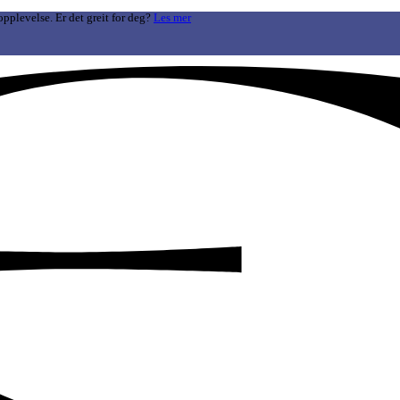
opplevelse. Er det greit for deg?
Les mer