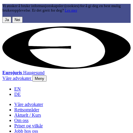
Vi ønsker å bruke informasjonskapsler (cookies) for å gi deg en best mulig
brukeropplevelse. Er det greit for deg?
Les mer
Ja
Nei
Eurojuris
Haugesund
Våre advokater
Meny
EN
DE
Våre advokater
Rettsområder
Aktuelt / Kurs
Om oss
Priser og vilkår
Jobb hos oss