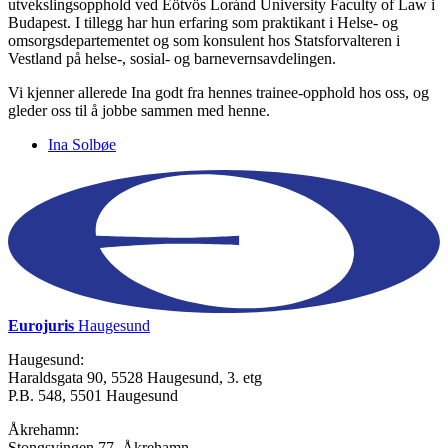
utvekslingsopphold ved Eötvös Loránd University Faculty of Law i
Budapest. I tillegg har hun erfaring som praktikant i Helse- og
omsorgsdepartementet og som konsulent hos Statsforvalteren i
Vestland på helse-, sosial- og barnevernsavdelingen.
Vi kjenner allerede Ina godt fra hennes trainee-opphold hos oss, og
gleder oss til å jobbe sammen med henne.
Ina Solbøe
Eurojuris
Haugesund
Haugesund:
Haraldsgata 90, 5528 Haugesund, 3. etg
P.B. 548, 5501 Haugesund
Åkrehamn:
Stongsvingen 77, Åkrehamn