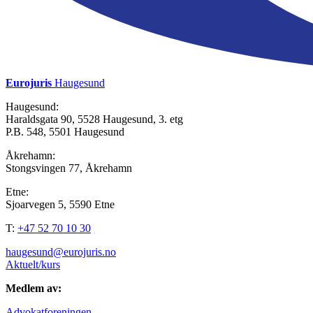
Eurojuris
Haugesund
Haugesund:
Haraldsgata 90, 5528 Haugesund, 3. etg
P.B. 548, 5501 Haugesund
Åkrehamn:
Stongsvingen 77, Åkrehamn
Etne:
Sjoarvegen 5, 5590 Etne
T:
+47 52 70 10 30
haugesund@eurojuris.no
Aktuelt/kurs
Medlem av:
Advokatforeningen