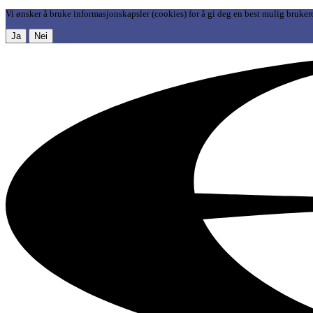
Vi ønsker å bruke informasjonskapsler (cookies) for å gi deg en best mulig bruker
Ja
Nei