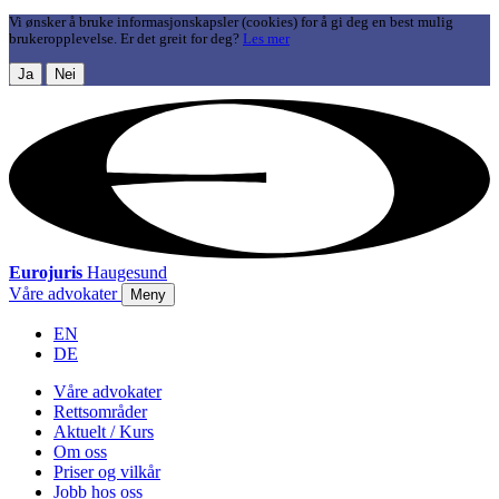
Vi ønsker å bruke informasjonskapsler (cookies) for å gi deg en best mulig
brukeropplevelse. Er det greit for deg?
Les mer
Ja
Nei
Eurojuris
Haugesund
Våre advokater
Meny
EN
DE
Våre advokater
Rettsområder
Aktuelt / Kurs
Om oss
Priser og vilkår
Jobb hos oss