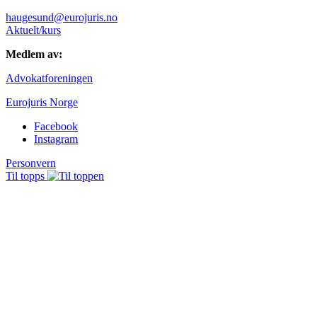
haugesund@eurojuris.no
Aktuelt/kurs
Medlem av:
Advokatforeningen
Eurojuris Norge
Facebook
Instagram
Personvern
Til topps