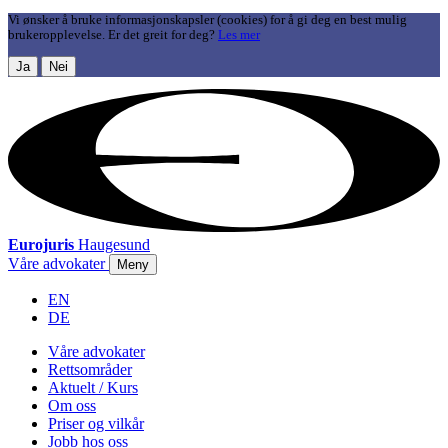
Vi ønsker å bruke informasjonskapsler (cookies) for å gi deg en best mulig
brukeropplevelse. Er det greit for deg?
Les mer
Ja
Nei
Eurojuris
Haugesund
Våre advokater
Meny
EN
DE
Våre advokater
Rettsområder
Aktuelt / Kurs
Om oss
Priser og vilkår
Jobb hos oss