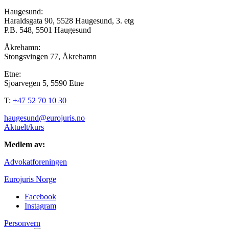
Haugesund:
Haraldsgata 90, 5528 Haugesund, 3. etg
P.B. 548, 5501 Haugesund
Åkrehamn:
Stongsvingen 77, Åkrehamn
Etne:
Sjoarvegen 5, 5590 Etne
T:
+47 52 70 10 30
haugesund@eurojuris.no
Aktuelt/kurs
Medlem av:
Advokatforeningen
Eurojuris Norge
Facebook
Instagram
Personvern