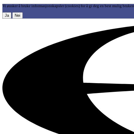
Vi ønsker å bruke informasjonskapsler (cookies) for å gi deg en best mulig bruker
Ja
Nei