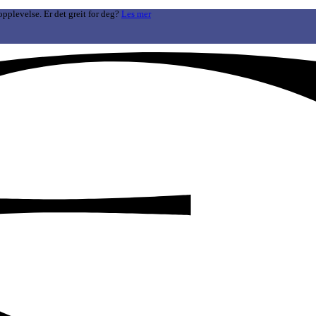
opplevelse. Er det greit for deg?
Les mer