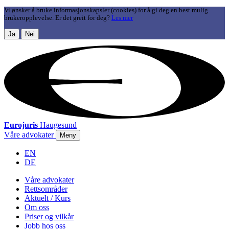
Vi ønsker å bruke informasjonskapsler (cookies) for å gi deg en best mulig
brukeropplevelse. Er det greit for deg?
Les mer
Ja
Nei
Eurojuris
Haugesund
Våre advokater
Meny
EN
DE
Våre advokater
Rettsområder
Aktuelt / Kurs
Om oss
Priser og vilkår
Jobb hos oss