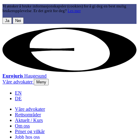
Vi ønsker å bruke informasjonskapsler (cookies) for å gi deg en best mulig
brukeropplevelse. Er det greit for deg?
Les mer
Ja
Nei
Eurojuris
Haugesund
Våre advokater
Meny
EN
DE
Våre advokater
Rettsområder
Aktuelt / Kurs
Om oss
Priser og vilkår
Jobb hos oss