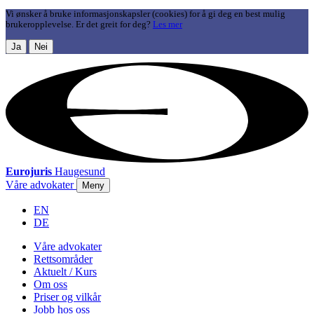
Vi ønsker å bruke informasjonskapsler (cookies) for å gi deg en best mulig
brukeropplevelse. Er det greit for deg?
Les mer
Ja
Nei
Eurojuris
Haugesund
Våre advokater
Meny
EN
DE
Våre advokater
Rettsområder
Aktuelt / Kurs
Om oss
Priser og vilkår
Jobb hos oss