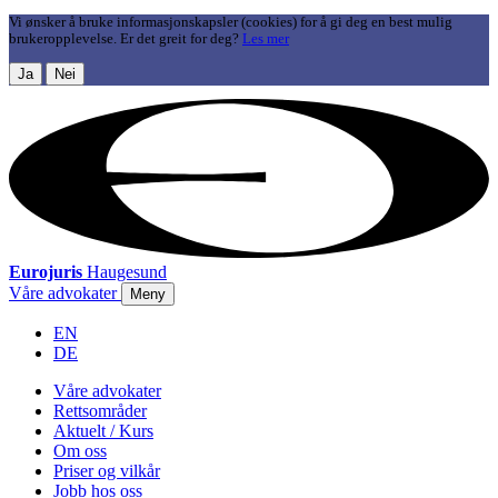
Vi ønsker å bruke informasjonskapsler (cookies) for å gi deg en best mulig
brukeropplevelse. Er det greit for deg?
Les mer
Ja
Nei
Eurojuris
Haugesund
Våre advokater
Meny
EN
DE
Våre advokater
Rettsområder
Aktuelt / Kurs
Om oss
Priser og vilkår
Jobb hos oss