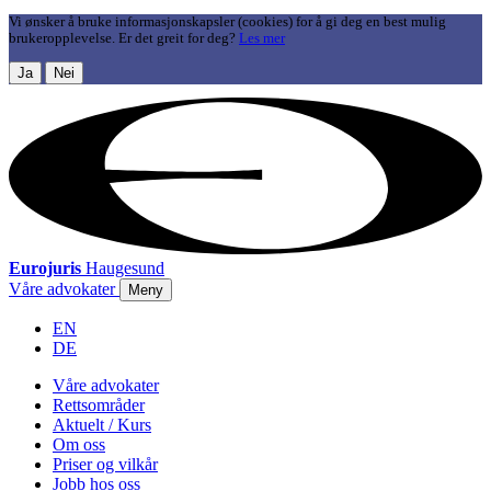
Vi ønsker å bruke informasjonskapsler (cookies) for å gi deg en best mulig
brukeropplevelse. Er det greit for deg?
Les mer
Ja
Nei
Eurojuris
Haugesund
Våre advokater
Meny
EN
DE
Våre advokater
Rettsområder
Aktuelt / Kurs
Om oss
Priser og vilkår
Jobb hos oss