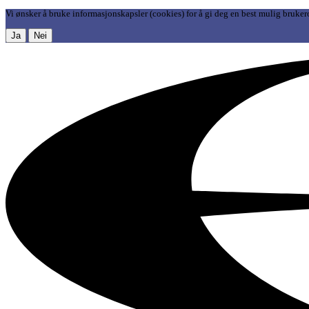
Vi ønsker å bruke informasjonskapsler (cookies) for å gi deg en best mulig bruker
Ja
Nei