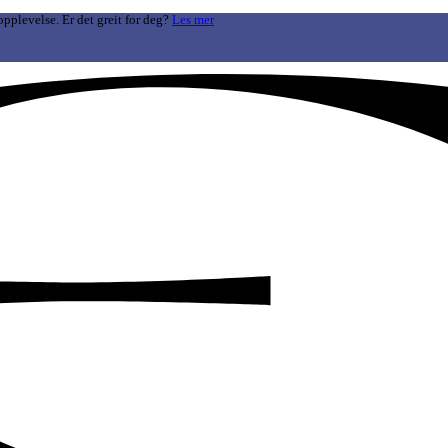
opplevelse. Er det greit for deg?
Les mer