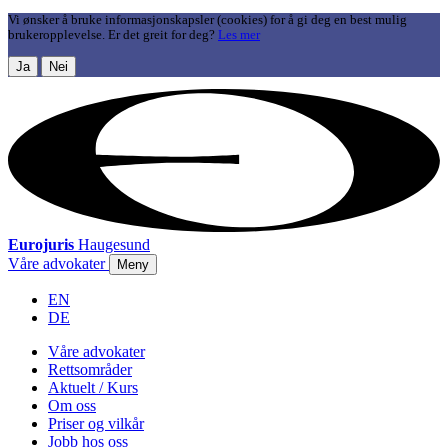
Vi ønsker å bruke informasjonskapsler (cookies) for å gi deg en best mulig
brukeropplevelse. Er det greit for deg?
Les mer
Ja
Nei
Eurojuris
Haugesund
Våre advokater
Meny
EN
DE
Våre advokater
Rettsområder
Aktuelt / Kurs
Om oss
Priser og vilkår
Jobb hos oss