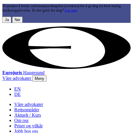
Vi ønsker å bruke informasjonskapsler (cookies) for å gi deg en best mulig
brukeropplevelse. Er det greit for deg?
Les mer
Ja
Nei
Eurojuris
Haugesund
Våre advokater
Meny
EN
DE
Våre advokater
Rettsområder
Aktuelt / Kurs
Om oss
Priser og vilkår
Jobb hos oss