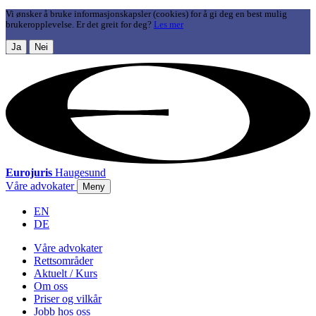
Vi ønsker å bruke informasjonskapsler (cookies) for å gi deg en best mulig
brukeropplevelse. Er det greit for deg?
Les mer
Ja
Nei
Eurojuris
Haugesund
Våre advokater
Meny
EN
DE
Våre advokater
Rettsområder
Aktuelt / Kurs
Om oss
Priser og vilkår
Jobb hos oss