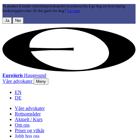
Vi ønsker å bruke informasjonskapsler (cookies) for å gi deg en best mulig
brukeropplevelse. Er det greit for deg?
Les mer
Ja
Nei
Eurojuris
Haugesund
Våre advokater
Meny
EN
DE
Våre advokater
Rettsområder
Aktuelt / Kurs
Om oss
Priser og vilkår
Jobb hos oss