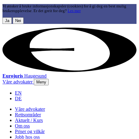
Vi ønsker å bruke informasjonskapsler (cookies) for å gi deg en best mulig
brukeropplevelse. Er det greit for deg?
Les mer
Ja
Nei
Eurojuris
Haugesund
Våre advokater
Meny
EN
DE
Våre advokater
Rettsområder
Aktuelt / Kurs
Om oss
Priser og vilkår
Jobb hos oss