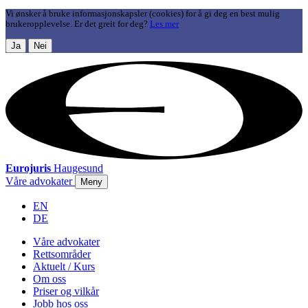
Vi ønsker å bruke informasjonskapsler (cookies) for å gi deg en best mulig
brukeropplevelse. Er det greit for deg?
Les mer
Ja
Nei
Eurojuris
Haugesund
Våre advokater
Meny
EN
DE
Våre advokater
Rettsområder
Aktuelt / Kurs
Om oss
Priser og vilkår
Jobb hos oss