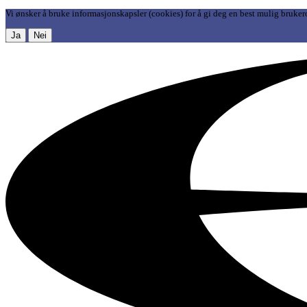
Vi ønsker å bruke informasjonskapsler (cookies) for å gi deg en best mulig bruker
Ja
Nei