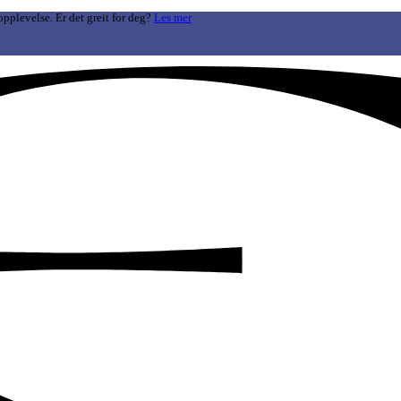
opplevelse. Er det greit for deg?
Les mer