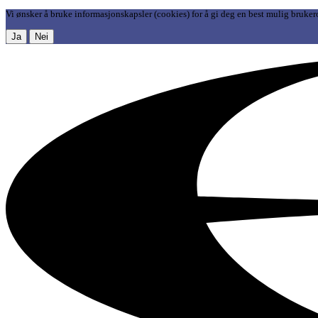
Vi ønsker å bruke informasjonskapsler (cookies) for å gi deg en best mulig bruker
Ja
Nei