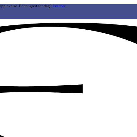
opplevelse. Er det greit for deg?
Les mer