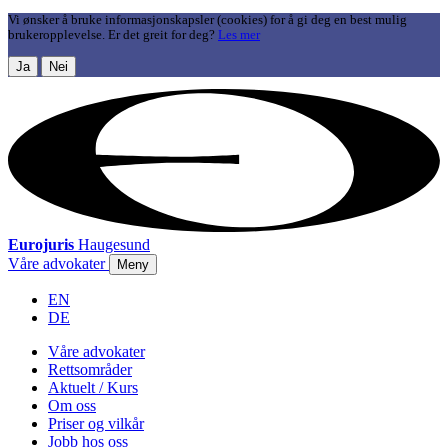
Vi ønsker å bruke informasjonskapsler (cookies) for å gi deg en best mulig
brukeropplevelse. Er det greit for deg?
Les mer
Ja
Nei
Eurojuris
Haugesund
Våre advokater
Meny
EN
DE
Våre advokater
Rettsområder
Aktuelt / Kurs
Om oss
Priser og vilkår
Jobb hos oss