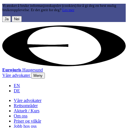
Vi ønsker å bruke informasjonskapsler (cookies) for å gi deg en best mulig
brukeropplevelse. Er det greit for deg?
Les mer
Ja
Nei
Eurojuris
Haugesund
Våre advokater
Meny
EN
DE
Våre advokater
Rettsområder
Aktuelt / Kurs
Om oss
Priser og vilkår
Jobb hos oss