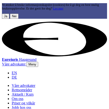
Vi ønsker å bruke informasjonskapsler (cookies) for å gi deg en best mulig
brukeropplevelse. Er det greit for deg?
Les mer
Ja
Nei
Eurojuris
Haugesund
Våre advokater
Meny
EN
DE
Våre advokater
Rettsområder
Aktuelt / Kurs
Om oss
Priser og vilkår
Jobb hos oss