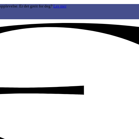
opplevelse. Er det greit for deg?
Les mer