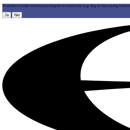
Vi ønsker å bruke informasjonskapsler (cookies) for å gi deg en best mulig bruker
Ja
Nei