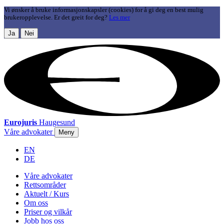
Vi ønsker å bruke informasjonskapsler (cookies) for å gi deg en best mulig
brukeropplevelse. Er det greit for deg?
Les mer
Ja
Nei
Eurojuris
Haugesund
Våre advokater
Meny
EN
DE
Våre advokater
Rettsområder
Aktuelt / Kurs
Om oss
Priser og vilkår
Jobb hos oss