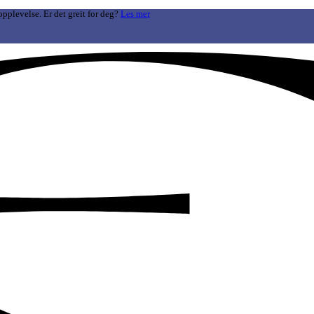
opplevelse. Er det greit for deg?
Les mer