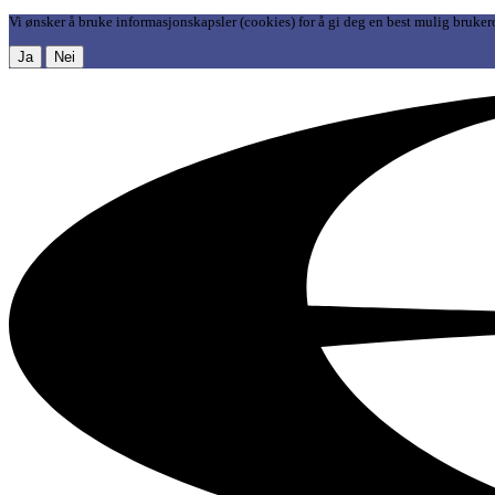
Vi ønsker å bruke informasjonskapsler (cookies) for å gi deg en best mulig bruker
Ja
Nei