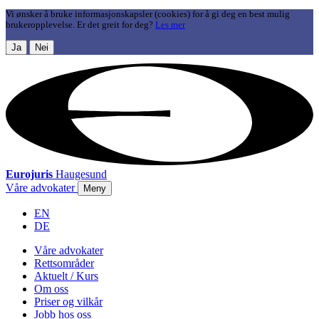
Vi ønsker å bruke informasjonskapsler (cookies) for å gi deg en best mulig
brukeropplevelse. Er det greit for deg?
Les mer
Ja
Nei
Eurojuris
Haugesund
Våre advokater
Meny
EN
DE
Våre advokater
Rettsområder
Aktuelt / Kurs
Om oss
Priser og vilkår
Jobb hos oss