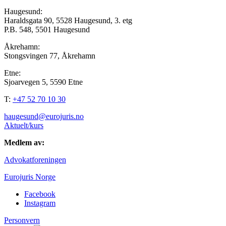
Haugesund:
Haraldsgata 90, 5528 Haugesund, 3. etg
P.B. 548, 5501 Haugesund
Åkrehamn:
Stongsvingen 77, Åkrehamn
Etne:
Sjoarvegen 5, 5590 Etne
T:
+47 52 70 10 30
haugesund@eurojuris.no
Aktuelt/kurs
Medlem av:
Advokatforeningen
Eurojuris Norge
Facebook
Instagram
Personvern