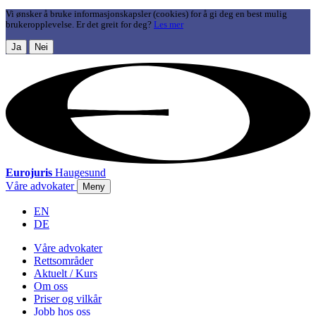
Vi ønsker å bruke informasjonskapsler (cookies) for å gi deg en best mulig
brukeropplevelse. Er det greit for deg?
Les mer
Ja
Nei
Eurojuris
Haugesund
Våre advokater
Meny
EN
DE
Våre advokater
Rettsområder
Aktuelt / Kurs
Om oss
Priser og vilkår
Jobb hos oss