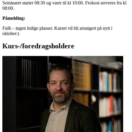
Seminaret starter 08:30 og varer til kl 10:00. Frokost serveres fra kl
08:00.
Påmelding:
Fullt – ingen ledige plasser. Kurset vil bli arrangert på nytt i
oktober:)
Kurs-/foredrags­holdere