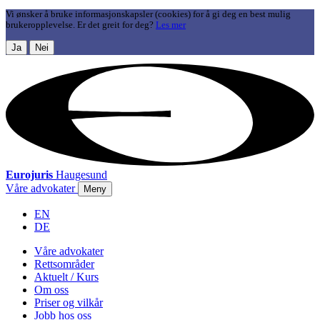
Vi ønsker å bruke informasjonskapsler (cookies) for å gi deg en best mulig
brukeropplevelse. Er det greit for deg?
Les mer
Ja
Nei
Eurojuris
Haugesund
Våre advokater
Meny
EN
DE
Våre advokater
Rettsområder
Aktuelt / Kurs
Om oss
Priser og vilkår
Jobb hos oss