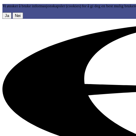
Vi ønsker å bruke informasjonskapsler (cookies) for å gi deg en best mulig bruker
Ja
Nei