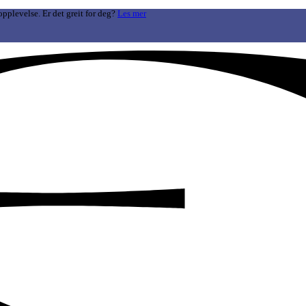
opplevelse. Er det greit for deg?
Les mer