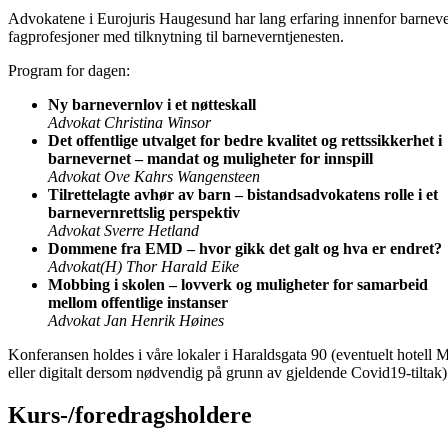
Advokatene i Eurojuris Haugesund har lang erfaring innenfor barnevern
fagprofesjoner med tilknytning til barneverntjenesten.
Program for dagen:
Ny barnevernlov i et nøtteskall
Advokat Christina Winsor
Det offentlige utvalget for bedre kvalitet og rettssikkerhet i
barnevernet – mandat og muligheter for innspill
Advokat Ove Kahrs Wangensteen
Tilrettelagte avhør av barn – bistandsadvokatens rolle i et
barnevernrettslig perspektiv
Advokat Sverre Hetland
Dommene fra EMD – hvor gikk det galt og hva er endret?
Advokat(H) Thor Harald Eike
Mobbing i skolen – lovverk og muligheter for samarbeid
mellom offentlige instanser
Advokat Jan Henrik Høines
Konferansen holdes i våre lokaler i Haraldsgata 90 (eventuelt hotell 
eller digitalt dersom nødvendig på grunn av gjeldende Covid19-tiltak)
Kurs-/foredrags­holdere