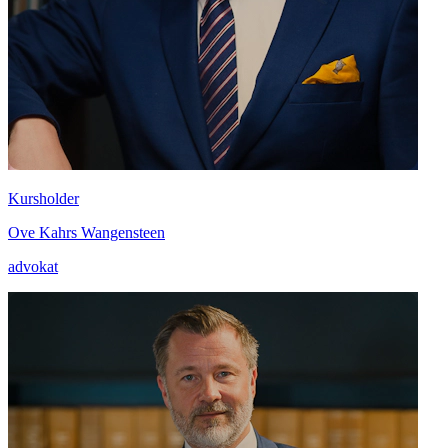
Kursholder
Ove Kahrs Wangensteen
advokat