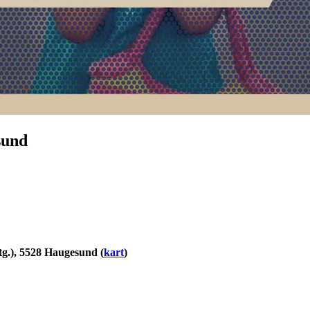
sund
tg.), 5528 Haugesund (
kart
)