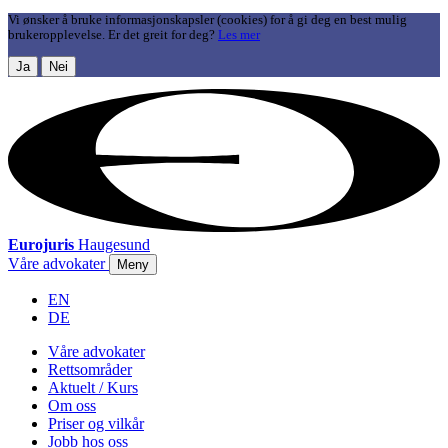
Vi ønsker å bruke informasjonskapsler (cookies) for å gi deg en best mulig
brukeropplevelse. Er det greit for deg?
Les mer
Ja
Nei
Eurojuris
Haugesund
Våre advokater
Meny
EN
DE
Våre advokater
Rettsområder
Aktuelt / Kurs
Om oss
Priser og vilkår
Jobb hos oss