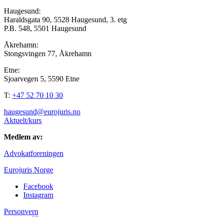
Haugesund:
Haraldsgata 90, 5528 Haugesund, 3. etg
P.B. 548, 5501 Haugesund
Åkrehamn:
Stongsvingen 77, Åkrehamn
Etne:
Sjoarvegen 5, 5590 Etne
T:
+47 52 70 10 30
haugesund@eurojuris.no
Aktuelt/kurs
Medlem av:
Advokatforeningen
Eurojuris Norge
Facebook
Instagram
Personvern