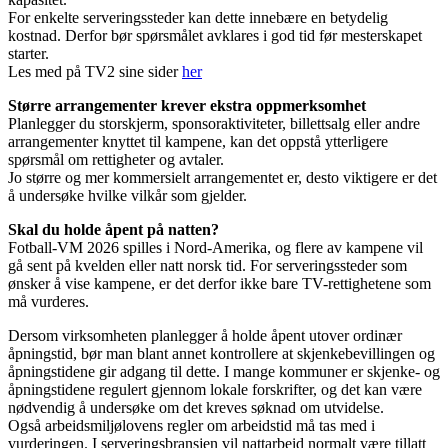
For enkelte serveringssteder kan dette innebære en betydelig
kostnad. Derfor bør spørsmålet avklares i god tid før mesterskapet
starter.
Les med på TV2 sine sider
her
Større arrangementer krever ekstra oppmerksomhet
Planlegger du storskjerm, sponsoraktiviteter, billettsalg eller andre
arrangementer knyttet til kampene, kan det oppstå ytterligere
spørsmål om rettigheter og avtaler.
Jo større og mer kommersielt arrangementet er, desto viktigere er det
å undersøke hvilke vilkår som gjelder.
Skal du holde åpent på natten?
Fotball-VM 2026 spilles i Nord-Amerika, og flere av kampene vil
gå sent på kvelden eller natt norsk tid. For serveringssteder som
ønsker å vise kampene, er det derfor ikke bare TV-rettighetene som
må vurderes.
Dersom virksomheten planlegger å holde åpent utover ordinær
åpningstid, bør man blant annet kontrollere at skjenkebevillingen og
åpningstidene gir adgang til dette. I mange kommuner er skjenke- og
åpningstidene regulert gjennom lokale forskrifter, og det kan være
nødvendig å undersøke om det kreves søknad om utvidelse.
Også arbeidsmiljølovens regler om arbeidstid må tas med i
vurderingen. I serveringsbransjen vil nattarbeid normalt være tillatt