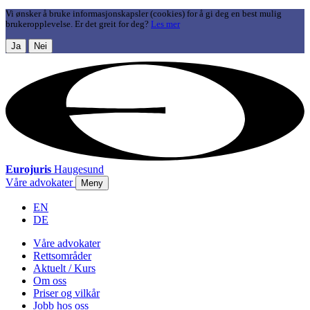
Vi ønsker å bruke informasjonskapsler (cookies) for å gi deg en best mulig
brukeropplevelse. Er det greit for deg?
Les mer
Ja
Nei
Eurojuris
Haugesund
Våre advokater
Meny
EN
DE
Våre advokater
Rettsområder
Aktuelt / Kurs
Om oss
Priser og vilkår
Jobb hos oss