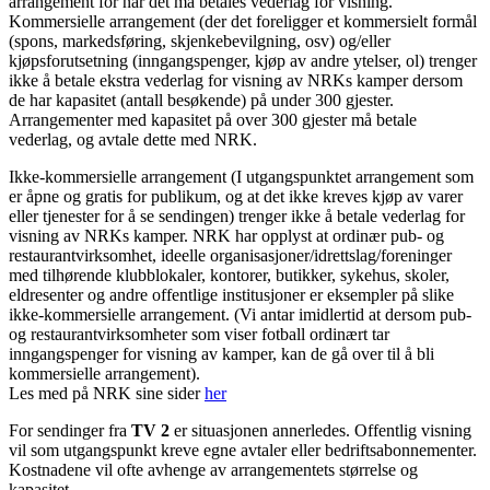
arrangement for når det må betales vederlag for visning.
Kommersielle arrangement (der det foreligger et kommersielt formål
(spons, markedsføring, skjenkebevilgning, osv) og/eller
kjøpsforutsetning (inngangspenger, kjøp av andre ytelser, ol) trenger
ikke å betale ekstra vederlag for visning av NRKs kamper dersom
de har kapasitet (antall besøkende) på under 300 gjester.
Arrangementer med kapasitet på over 300 gjester må betale
vederlag, og avtale dette med NRK.
Ikke-kommersielle arrangement (I utgangspunktet arrangement som
er åpne og gratis for publikum, og at det ikke kreves kjøp av varer
eller tjenester for å se sendingen) trenger ikke å betale vederlag for
visning av NRKs kamper. NRK har opplyst at ordinær pub- og
restaurantvirksomhet, ideelle organisasjoner/idrettslag/foreninger
med tilhørende klubblokaler, kontorer, butikker, sykehus, skoler,
eldresenter og andre offentlige institusjoner er eksempler på slike
ikke-kommersielle arrangement. (Vi antar imidlertid at dersom pub-
og restaurantvirksomheter som viser fotball ordinært tar
inngangspenger for visning av kamper, kan de gå over til å bli
kommersielle arrangement).
Les med på NRK sine sider
her
For sendinger fra
TV 2
er situasjonen annerledes. Offentlig visning
vil som utgangspunkt kreve egne avtaler eller bedriftsabonnementer.
Kostnadene vil ofte avhenge av arrangementets størrelse og
kapasitet.