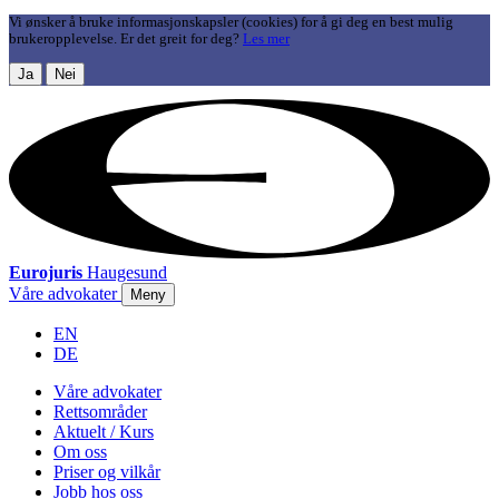
Vi ønsker å bruke informasjonskapsler (cookies) for å gi deg en best mulig
brukeropplevelse. Er det greit for deg?
Les mer
Ja
Nei
Eurojuris
Haugesund
Våre advokater
Meny
EN
DE
Våre advokater
Rettsområder
Aktuelt / Kurs
Om oss
Priser og vilkår
Jobb hos oss