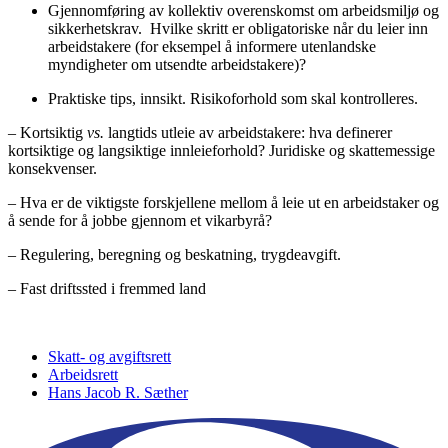
Gjennomføring av kollektiv overenskomst om arbeidsmiljø og
sikkerhetskrav. Hvilke skritt er obligatoriske når du leier inn
arbeidstakere (for eksempel å informere utenlandske
myndigheter om utsendte arbeidstakere)?
Praktiske tips, innsikt. Risikoforhold som skal kontrolleres.
– Kortsiktig
vs.
langtids utleie av arbeidstakere: hva definerer
kortsiktige og langsiktige innleieforhold? Juridiske og skattemessige
konsekvenser.
– Hva er de viktigste forskjellene mellom å leie ut en arbeidstaker og
å sende for å jobbe gjennom et vikarbyrå?
– Regulering, beregning og beskatning, trygdeavgift.
– Fast driftssted i fremmed land
Skatt- og avgiftsrett
Arbeidsrett
Hans Jacob R. Sæther