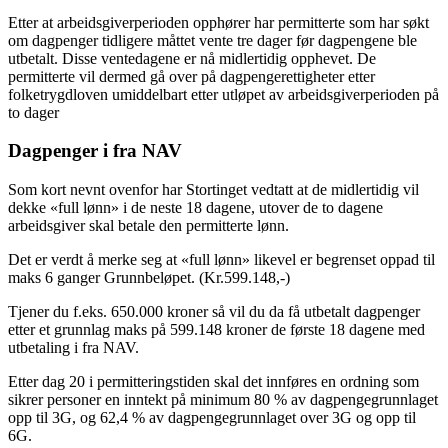
Etter at arbeidsgiverperioden opphører har permitterte som har søkt
om dagpenger tidligere måttet vente tre dager før dagpengene ble
utbetalt. Disse ventedagene er nå midlertidig opphevet. De
permitterte vil dermed gå over på dagpengerettigheter etter
folketrygdloven umiddelbart etter utløpet av arbeidsgiverperioden på
to dager
Dagpenger i fra NAV
Som kort nevnt ovenfor har Stortinget vedtatt at de midlertidig vil
dekke «full lønn» i de neste 18 dagene, utover de to dagene
arbeidsgiver skal betale den permitterte lønn.
Det er verdt å merke seg at «full lønn» likevel er begrenset oppad til
maks 6 ganger Grunnbeløpet. (Kr.599.148,-)
Tjener du f.eks. 650.000 kroner så vil du da få utbetalt dagpenger
etter et grunnlag maks på 599.148 kroner de første 18 dagene med
utbetaling i fra NAV.
Etter dag 20 i permitteringstiden skal det innføres en ordning som
sikrer personer en inntekt på minimum 80 % av dagpengegrunnlaget
opp til 3G, og 62,4 % av dagpengegrunnlaget over 3G og opp til
6G.