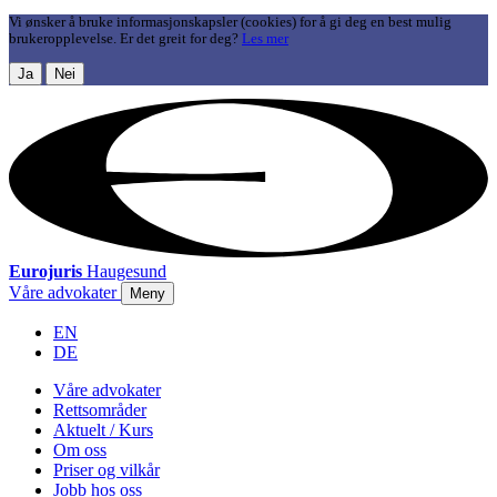
Vi ønsker å bruke informasjonskapsler (cookies) for å gi deg en best mulig
brukeropplevelse. Er det greit for deg?
Les mer
Ja
Nei
Eurojuris
Haugesund
Våre advokater
Meny
EN
DE
Våre advokater
Rettsområder
Aktuelt / Kurs
Om oss
Priser og vilkår
Jobb hos oss