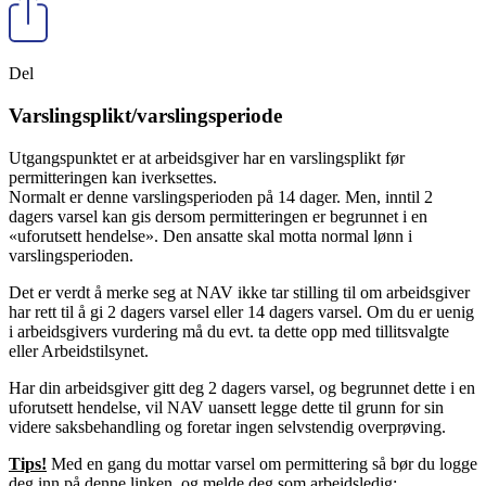
Del
Varslingsplikt/varslingsperiode
Utgangspunktet er at arbeidsgiver har en varslingsplikt før
permitteringen kan iverksettes.
Normalt er denne varslingsperioden på 14 dager. Men, inntil 2
dagers varsel kan gis dersom permitteringen er begrunnet i en
«uforutsett hendelse». Den ansatte skal motta normal lønn i
varslingsperioden.
Det er verdt å merke seg at NAV ikke tar stilling til om arbeidsgiver
har rett til å gi 2 dagers varsel eller 14 dagers varsel. Om du er uenig
i arbeidsgivers vurdering må du evt. ta dette opp med tillitsvalgte
eller Arbeidstilsynet.
Har din arbeidsgiver gitt deg 2 dagers varsel, og begrunnet dette i en
uforutsett hendelse, vil NAV uansett legge dette til grunn for sin
videre saksbehandling og foretar ingen selvstendig overprøving.
Tips!
Med en gang du mottar varsel om permittering så bør du logge
deg inn på denne linken, og melde deg som arbeidsledig: