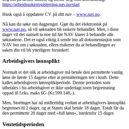
https://arbeidssokerregistrering.nav.no/start
Husk også å oppdatere CV på
ditt nav
–
www.nav.no
.
Nå kan du søke om dagpenger. Gjør du det elektronisk på
www.nav.no
, så vil søknaden bli raskere behandlet. Men, i disse
dager vil det uansett ta noe tid før NAV klarer å behandle alle
søknadene. Det er også viktig å sende inn all dokumentasjon som
NAV ber om i søknaden, ellers risikerer du at behandlingen av
saken din vil bli ytterligere forsinket!
Arbeidsgivers lønnsplikt
Normalt er det slik at arbeidsgiver må betale den permitterte vanlig
lønn de første 15 dagene etter at permitteringen trer i kraft. Dette
kalles arbeidsgivers lønnspliktperiode. Denne perioden som
utbetales i fra arbeidsgiver er ikke underlagt noen begrensning
oppad til f.eks. maks 6G (Kr.599.148,-).
Men, Stortinget har nå midlertidig vedtatt at arbeidsgivers lønnsplikt
begrenses til 2 dager, og at Staten skal betale 18 dager. Totalt får da
den permitterte 20 dager med «full lønn», istedenfor 15 dager.
Ventetidsperioden