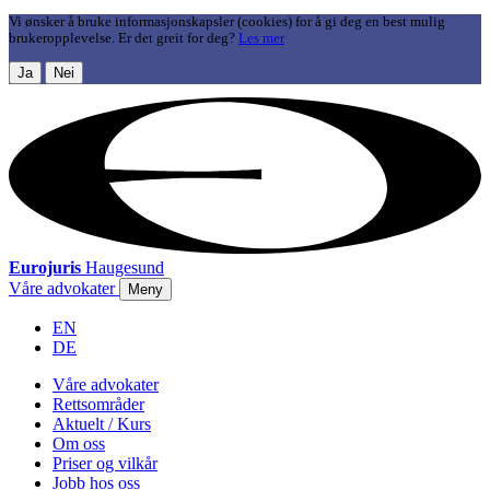
Vi ønsker å bruke informasjonskapsler (cookies) for å gi deg en best mulig
brukeropplevelse. Er det greit for deg?
Les mer
Ja
Nei
Eurojuris
Haugesund
Våre advokater
Meny
EN
DE
Våre advokater
Rettsområder
Aktuelt / Kurs
Om oss
Priser og vilkår
Jobb hos oss