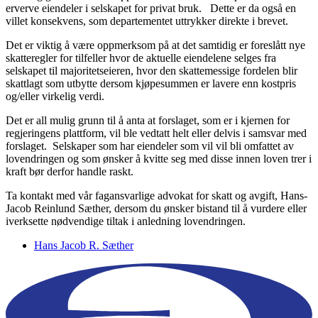
erverve eiendeler i selskapet for privat bruk. Dette er da også en
villet konsekvens, som departementet uttrykker direkte i brevet.
Det er viktig å være oppmerksom på at det samtidig er foreslått nye
skatteregler for tilfeller hvor de aktuelle eiendelene selges fra
selskapet til majoritetseieren, hvor den skattemessige fordelen blir
skattlagt som utbytte dersom kjøpesummen er lavere enn kostpris
og/eller virkelig verdi.
Det er all mulig grunn til å anta at forslaget, som er i kjernen for
regjeringens plattform, vil ble vedtatt helt eller delvis i samsvar med
forslaget. Selskaper som har eiendeler som vil vil bli omfattet av
lovendringen og som ønsker å kvitte seg med disse innen loven trer i
kraft bør derfor handle raskt.
Ta kontakt med vår fagansvarlige advokat for skatt og avgift, Hans-
Jacob Reinlund Sæther, dersom du ønsker bistand til å vurdere eller
iverksette nødvendige tiltak i anledning lovendringen.
Hans Jacob R. Sæther