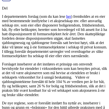
Del
I departementets forslag (som du kan lese
her
) fremholdes at en eier
med bestemmende innflytelse i et aksjeselskap mv. eller ansvarlig
selskap mv. som eier eller disponerer boligeiendom, fritidseiendom,
båt, fly eller helikopter, heretter som hovedregel vil bli ansett for å ha
hatt disposisjonsrett til formuesobjektet
hele året
. Den skattepliktige
fordelen denne disposisjonsretten utgjør, skal fastsettes
sjablongmessig og sjablongene foreslås satt bevisst høyt, slik at det
ikke vil lønne seg å eie formuesobjektene i selskap til privat konsum.
I tillegg foreslår departementet særregler ved overdragelse av slike
formuesobjekter fra selskap til eier eller eiers nærstående.
Forslaget innebærer at det innføres et prinsipp om omvendt
bevisbyrde for eiendeler i virksomheten som kan benyttes privat, slik
at det vil være
aksjonæren
som må bevise at eiendelen er brukt i
selskapets virksomhet for å unngå beskatning. Videre er
sjablonginntektene foreslått til hele 104 % av verdien per år for båt,
fly og helikopter, samt 26 % for bolig og fritidseiendom, slik at det i
praksis blir svært kostbart for så vel selskapet som aksjonæren å eie
og bruke slike eiendeler.
De nye reglene, som er foreslått innført fra nyttår av, innebærer i
bunn og grunn en «bråstopp» for den hittil utbrede praksisen med å