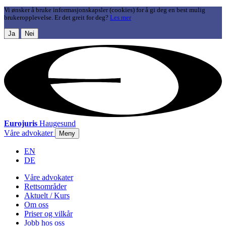
Vi ønsker å bruke informasjonskapsler (cookies) for å gi deg en best mulig
brukeropplevelse. Er det greit for deg?
Les mer
Ja
Nei
Eurojuris
Haugesund
Våre advokater
Meny
EN
DE
Våre advokater
Rettsområder
Aktuelt / Kurs
Om oss
Priser og vilkår
Jobb hos oss