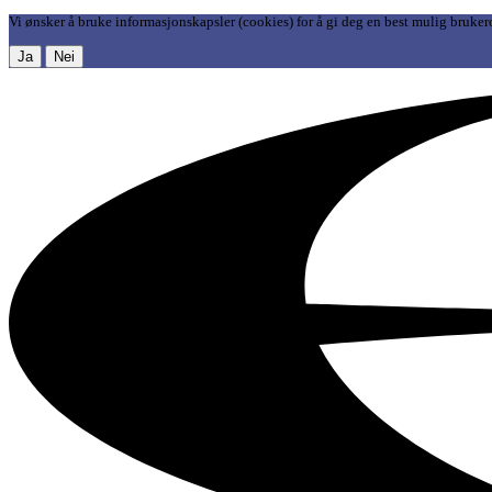
Vi ønsker å bruke informasjonskapsler (cookies) for å gi deg en best mulig bruker
Ja
Nei