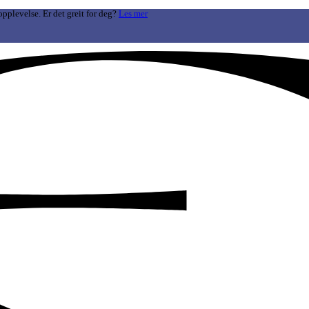
opplevelse. Er det greit for deg?
Les mer