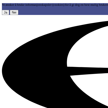
Vi ønsker å bruke informasjonskapsler (cookies) for å gi deg en best mulig bruker
Ja
Nei