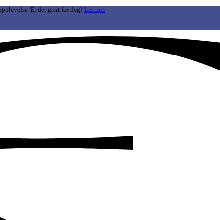
opplevelse. Er det greit for deg?
Les mer